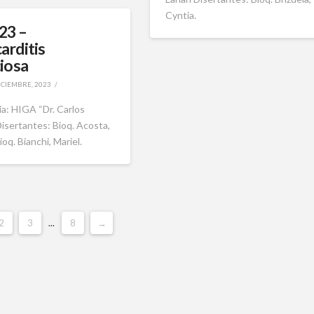
Cyntia.
23 –
arditis
ciosa
ICIEMBRE, 2023
a: HIGA “Dr. Carlos
isertantes: Bioq. Acosta,
oq. Bianchi, Mariel.
2
3
...
8
→