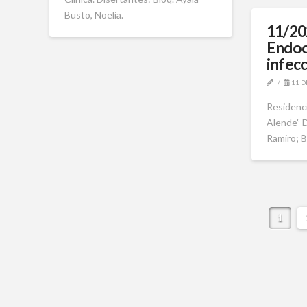
Busto, Noelia.
11/20
Endoc
infec
11 D
Residenci
Alende” D
Ramiro; Bi
1