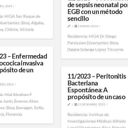
de sepsis neonatal po
RIL, 2024
EGB con un método
ia: HIGA San Roque de
sencillo
sertantes: Bioq. Algaba,
1 ENERO, 2024
oq. Chilote, Victoria
Residencia: HIGA Dr. Diego
Paroissien Disertantes: Bioq.
Daiana Solange López Tiscornia
23 – Enfermedad
cocica invasiva
pósito de un
11/2023 – Peritonitis
Bacteriana
ERO, 2024
Espontánea: A
a: Htal Abraham F.
propósito de un caso
e Junín, Buenos Aires.
11 DICIEMBRE, 2023
es: Bioq. Barragan, Sofía;
ack, Florencia
Residencia: Instituo de
Investigaciones Médicas Alfredo
Lanari Disertantes: Bioq. Brizuela,