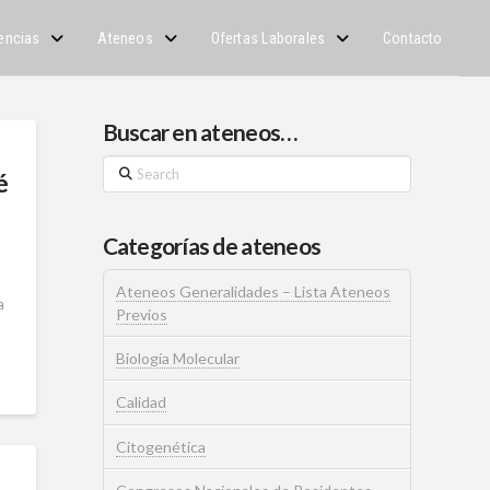
encias
Ateneos
Ofertas Laborales
Contacto
Buscar en ateneos…
Search
é
Categorías de ateneos
Ateneos Generalidades – Lista Ateneos
a
Previos
Biología Molecular
Calidad
Citogenética