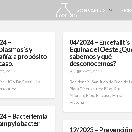
Sobre Co.Re.Bio.
Resid
24 –
04/2024 – Encefalitis
plasmosis y
Equina del Oeste ¿Qu
ñía: a propósito
sabemos y qué
caso.
desconocemos?
YO, 2024
8 MAYO, 2024
a: HIGA Dr. Rossi – La
Residencia: San Juan de Dios de L
sertantes:
Plata Disertantes: Bioq. Rut,
Alfonso; Bioq. Macuso, Maria
Victoria
24 – Bacteriemia
ampylobacter
12/2023 – Prevención