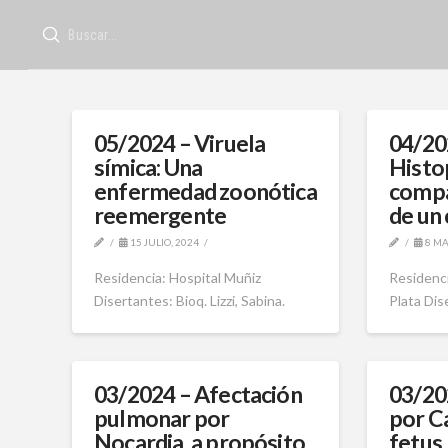
Submit
Search
05/2024 – Viruela
04/20
símica: Una
Histo
enfermedad zoonótica
compa
reemergente
de un 
15 JULIO, 2024
8 MA
Residencia: Hospital Muñiz
Residenci
Disertantes: Bioq. Lizzi, Sabina.
Plata Di
03/2024 – Afectación
03/20
pulmonar por
por C
Nocardia, a propósito
fetus