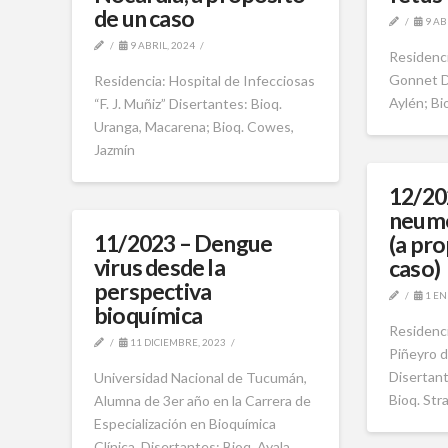
de un caso
9 AB
9 ABRIL, 2024
Residenc
Gonnet Di
Residencia: Hospital de Infecciosas
Aylén; Bi
“F. J. Muñiz” Disertantes: Bioq.
Uranga, Macarena; Bioq. Cowes,
Jazmín
12/20
neumo
11/2023 – Dengue
(a pro
virus desde la
caso)
perspectiva
1 EN
bioquímica
Residenci
11 DICIEMBRE, 2023
Piñeyro d
Disertant
Universidad Nacional de Tucumán,
Bioq. Str
Alumna de 3er año en la Carrera de
Especialización en Bioquímica
Clínica. Disertantes: Bioq. Ayala