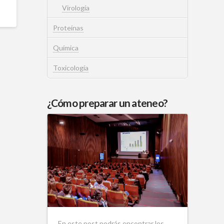
Virología
Proteínas
Química
Toxicología
¿Cómo preparar un ateneo?
En este post podrás encontrar los