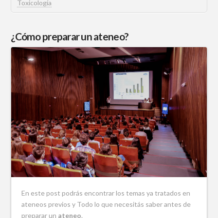
Toxicología
¿Cómo preparar un ateneo?
En este post podrás encontrar los temas ya tratados en
ateneos previos y Todo lo que necesitás saber antes de
preparar un
ateneo
.