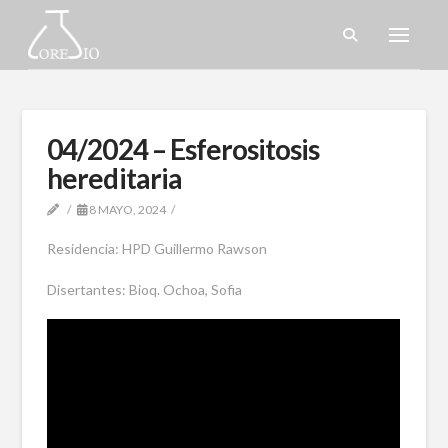
04/2024 – Esferositosis
hereditaria
8 MAYO, 2024
Residencia: HPD Guillermo Rawson
Disertantes: Bioq. Ochoa, Sofia