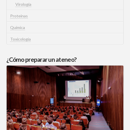
Virología
Proteínas
Química
Toxicología
¿Cómo preparar un ateneo?